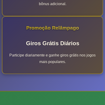
bônus adicional.
Promoção Relâmpago
Giros Grátis Diários
Participe diariamente e ganhe giros grátis nos jogos
mais populares.