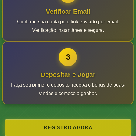
Verificar Email
Confirme sua conta pelo link enviado por email.
Verificação instantânea e segura.
3
Depositar e Jogar
Faça seu primeiro depósito, receba o bônus de boas-
vindas e comece a ganhar.
REGISTRO AGORA