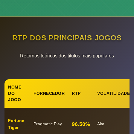
RTP DOS PRINCIPAIS JOGOS
Retornos teóricos dos títulos mais populares
NOME
DO
FORNECEDOR
RTP
VOLATILIDADE
JOGO
Fortune
96.50%
Pragmatic Play
Alta
Tiger