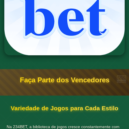
Faça Parte dos Vencedores
Variedade de Jogos para Cada Estilo
Na 234BET, a biblioteca de jogos cresce constantemente com