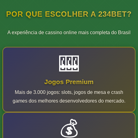
POR QUE ESCOLHER A 234BET?
A experiência de cassino online mais completa do Brasil
🎰
Jogos Premium
Mais de 3.000 jogos: slots, jogos de mesa e crash
games dos melhores desenvolvedores do mercado.
💰