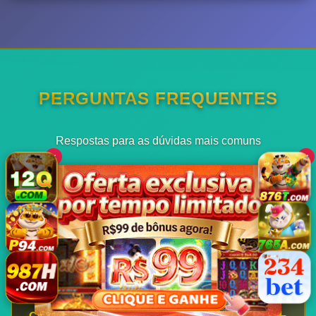
PERGUNTAS FREQUENTES
Respostas para as dúvidas mais comuns
×
×
+
A plataforma é legal no Brasil?
Sim. Operamos sob licenças internacionais válidas
e seguimos as regulamentações aplicáveis.
+