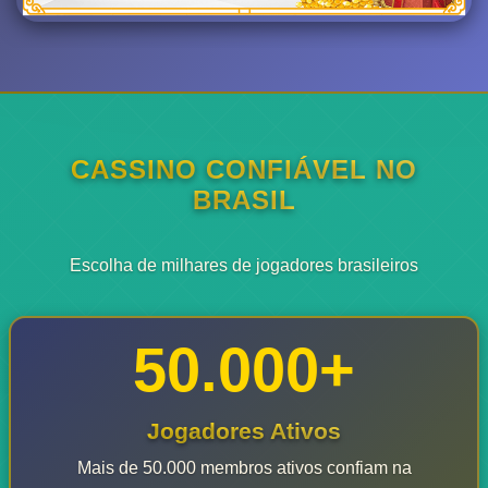
CASSINO CONFIÁVEL NO
BRASIL
Escolha de milhares de jogadores brasileiros
50.000+
Jogadores Ativos
Mais de 50.000 membros ativos confiam na