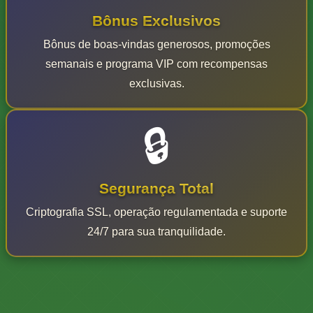
Bônus Exclusivos
Bônus de boas-vindas generosos, promoções
semanais e programa VIP com recompensas
exclusivas.
🔒
Segurança Total
Criptografia SSL, operação regulamentada e suporte
24/7 para sua tranquilidade.