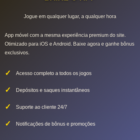
Jogue em qualquer lugar, a qualquer hora
App móvel com a mesma experiência premium do site.
Otimizado para iOS e Android. Baixe agora e ganhe bônus
exclusivos.
✓
Acesso completo a todos os jogos
✓
Depósitos e saques instantâneos
✓
Suporte ao cliente 24/7
✓
Notificações de bônus e promoções