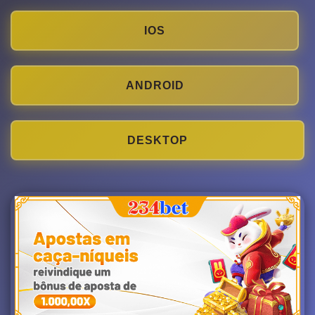
IOS
ANDROID
DESKTOP