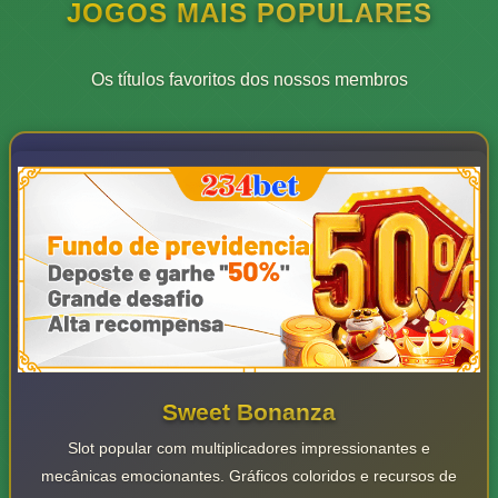
JOGOS MAIS POPULARES
Os títulos favoritos dos nossos membros
Sweet Bonanza
Slot popular com multiplicadores impressionantes e
mecânicas emocionantes. Gráficos coloridos e recursos de