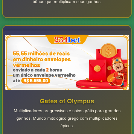
bônus que multiplicam seus ganhos.
Gates of Olympus
Multiplicadores progressivos e spins grátis para grandes
ganhos. Mundo mitológico grego com multiplicadores
épicos.